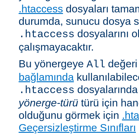
.htaccess
dosyaları tamam
durumda, sunucu dosya si
dosyalarını 
.htaccess
çalışmayacaktır.
Bu yönergeye
değeri 
All
bağlamında
kullanılabile
dosyalarında i
.htaccess
yönerge-türü
türü için han
olduğunu görmek için
.ht
Geçersizleştirme Sınıfları