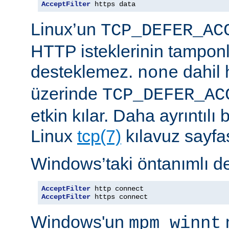
AcceptFilter
 https data
Linux’un
TCP_DEFER_AC
HTTP isteklerinin tampon
desteklemez.
dahil 
none
üzerinde
TCP_DEFER_AC
etkin kılar. Daha ayrıntılı 
Linux
tcp(7)
kılavuz sayfa
Windows’taki öntanımlı de
AcceptFilter
AcceptFilter
 https connect
Windows'un
mpm_winnt