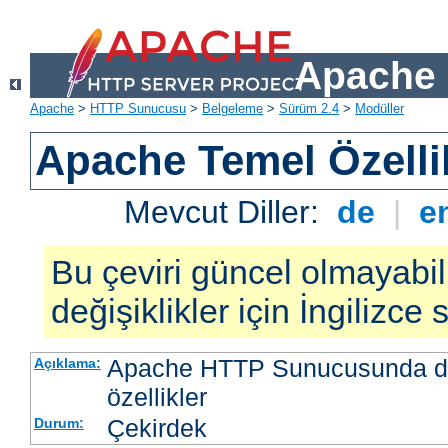
Apache 
Apache
>
HTTP Sunucusu
>
Belgeleme
>
Sürüm 2.4
>
Modüller
Apache Temel Özellik
Mevcut Diller:
de
|
e
Bu çeviri güncel olmayabil
değişiklikler için İngilizce
Apache HTTP Sunucusunda da
Açıklama:
özellikler
Çekirdek
Durum: