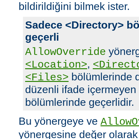
bildirildiğini bilmek ister.
Sadece <Directory> bö
geçerli
yönerg
AllowOverride
,
<Location>
<Direct
bölümlerinde d
<Files>
düzenli ifade içermeyen
bölümlerinde geçerlidir.
Bu yönergeye ve
AllowO
yönergesine değer olara