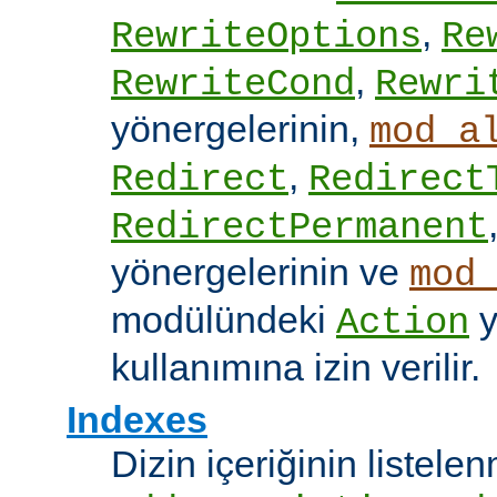
,
RewriteOptions
Re
,
RewriteCond
Rewri
yönergelerinin,
mod_a
,
Redirect
Redirect
RedirectPermanent
yönergelerinin ve
mod
modülündeki
y
Action
kullanımına izin verilir.
Indexes
Dizin içeriğinin listel