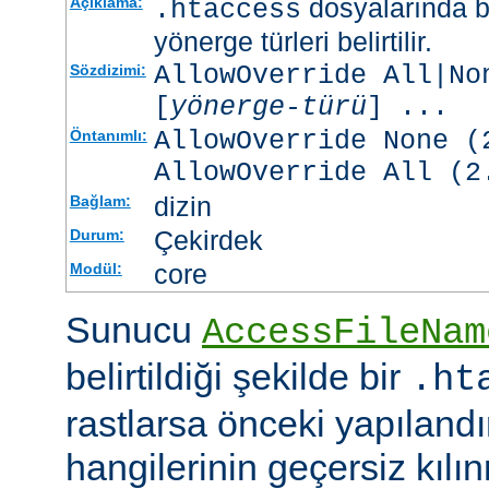
dosyalarında b
Açıklama:
.htaccess
yönerge türleri belirtilir.
AllowOverride All|No
Sözdizimi:
[
yönerge-türü
] ...
AllowOverride None (
Öntanımlı:
AllowOverride All (2
dizin
Bağlam:
Çekirdek
Durum:
core
Modül:
Sunucu
AccessFileNam
belirtildiği şekilde bir
.ht
rastlarsa önceki yapıland
hangilerinin geçersiz kıl