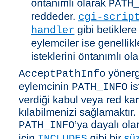
öntanımlı olarak
PATH
reddeder.
cgi-scrip
gibi betikler
handler
eylemciler ise genellik
isteklerini öntanımlı ol
yönerge
AcceptPathInfo
eylemcinin
is
PATH_INFO
verdiği kabul veya red kar
kılabilmenizi sağlamaktır.
’ya dayalı ola
PATH_INFO
için
gibi bir
sü
INCLUDES