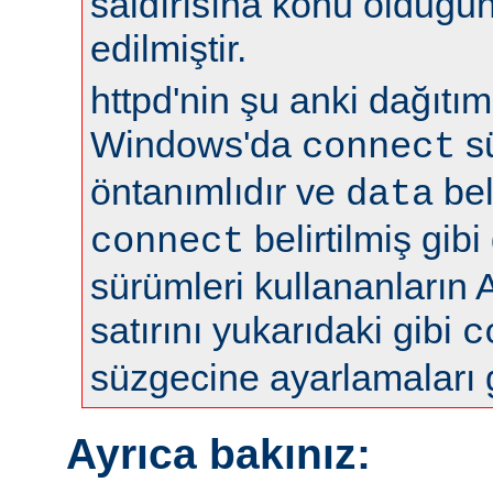
saldırısına konu olduğun
edilmiştir.
httpd'nin şu anki dağıtıml
Windows'da
s
connect
öntanımlıdır ve
bel
data
belirtilmiş gibi
connect
sürümleri kullananların 
satırını yukarıdaki gibi
c
süzgecine ayarlamaları 
Ayrıca bakınız: