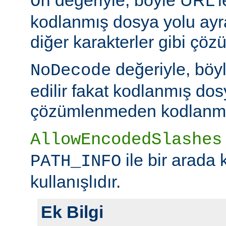
On
kodlanmış dosya yolu ayr
diğer karakterler gibi çöz
değeriyle, böy
NoDecode
edilir fakat kodlanmış dos
çözümlenmeden kodlanmış 
AllowEncodedSlashes
ile bir arada 
PATH_INFO
kullanışlıdır.
Ek Bilgi