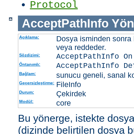
Protocol
AcceptPathInfo
Yön
Dosya isminden sonra be
Açıklama:
veya reddeder.
AcceptPathInfo On
Sözdizimi:
AcceptPathInfo De
Öntanımlı:
sunucu geneli, sanal ko
Bağlam:
FileInfo
Geçersizleştirme:
Çekirdek
Durum:
core
Modül:
Bu yönerge, istekte dosy
(dizinde belirtilen dosya 