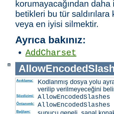
korumayacağından daha i
betikleri bu tür saldırılar
veya en iyisi silmektir.
Ayrıca bakınız:
AddCharset
AllowEncodedSlas
Kodlanmış dosya yolu ayrac
Açıklama:
verilip verilmeyeceğini belir
AllowEncodedSlashes 
Sözdizimi:
AllowEncodedSlashes 
Öntanımlı:
sunucu geneli, sanal kona
Bağlam: