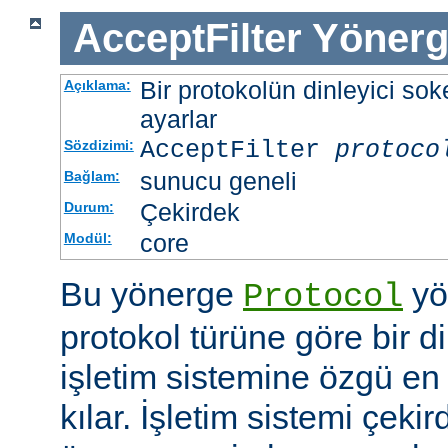
AcceptFilter
Yönerg
Bir protokolün dinleyici soke
Açıklama:
ayarlar
AcceptFilter
protoco
Sözdizimi:
sunucu geneli
Bağlam:
Çekirdek
Durum:
core
Modül:
Bu yönerge
yö
Protocol
protokol türüne göre bir d
işletim sistemine özgü en 
kılar. İşletim sistemi çekir