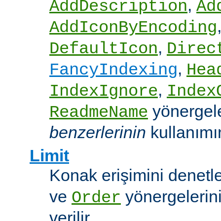
,
AddDescription
Ad
AddIconByEncoding
,
DefaultIcon
Direc
,
FancyIndexing
Hea
,
IndexIgnore
Index
yönergel
ReadmeName
benzerlerinin
kullanımına
Limit
Konak erişimini denet
ve
yönergelerini
Order
verilir.