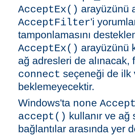
arayüzünü a
AcceptEx()
'i yorumla
AcceptFilter
tamponlamasını destekl
arayüzünü k
AcceptEx()
ağ adresleri de alınacak, 
seçeneği de ilk 
connect
beklemeyecektir.
Windows'ta
none
Accep
kullanır ve ağ 
accept()
bağlantılar arasında yer 