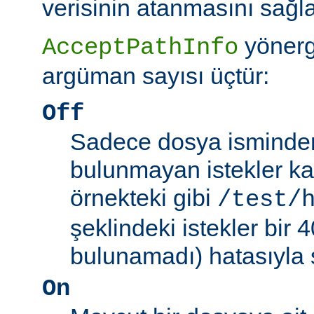
verisinin atanmasını sağla
yönerg
AcceptPathInfo
argüman sayısı üçtür:
Off
Sadece dosya isminden 
bulunmayan istekler kab
örnekteki gibi
/test/
şeklindeki istekler bir
bulunamadı) hatasıyla 
On