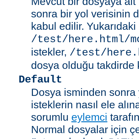
Mevcut bir dosyaya ait
sonra bir yol verisinin de
kabul edilir. Yukarıdaki
/test/here.html/m
istekler,
/test/here.
dosya olduğu takdirde k
Default
Dosya isminden sonra yo
isteklerin nasıl ele alı
sorumlu
eylemci
tarafı
Normal dosyalar için ç