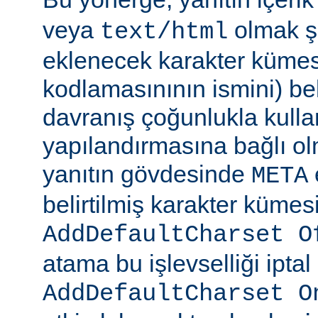
veya
olmak şa
text/html
eklenecek karakter kümesi
kodlamasınının ismini) beli
davranış çoğunlukla kulla
yapılandırmasına bağlı olm
yanıtın gövdesinde
META
belirtilmiş karakter kümesi
AddDefaultCharset O
atama bu işlevselliği iptal
AddDefaultCharset O