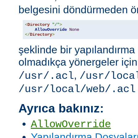
belgesini döndürmeden ö
<
Directory
"/"
>
AllowOverride
None
</
Directory
>
şeklinde bir yapılandırma i
olmadıkça yönergeler içi
,
/usr/.acl
/usr/loca
/usr/local/web/.acl
Ayrıca bakınız:
AllowOverride
Yapılandırma Dosyalar