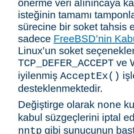
önerme veri alınıncaya 
isteğinin tamamı tampon
sürecine bir soket tahsis 
sadece
FreeBSD’nin Kabu
Linux’un soket seçenekle
ve 
TCP_DEFER_ACCEPT
iyilenmiş
işl
AcceptEx()
desteklenmektedir.
Değiştirge olarak
ku
none
kabul süzgeçlerini iptal e
gibi sunucunun başta
nntp