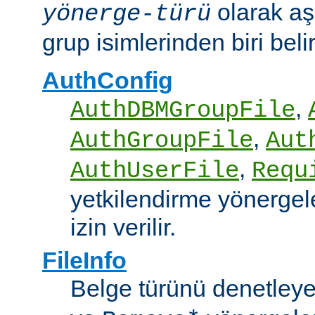
olarak aş
yönerge-türü
grup isimlerinden biri belirt
AuthConfig
,
AuthDBMGroupFile
,
AuthGroupFile
Aut
,
AuthUserFile
Requ
yetkilendirme yönergele
izin verilir.
FileInfo
Belge türünü denetley