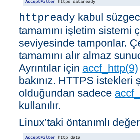
AcceptFilter
 https dataready
kabul süzgeci
httpready
tamamını işletim sistemi ç
seviyesinde tamponlar. Çe
tamamını alır almaz sunu
Ayrıntılar için
accf_http(9)
bakınız. HTTPS istekleri ş
olduğundan sadece
accf_
kullanılır.
Linux’taki öntanımlı değer
AcceptFilter