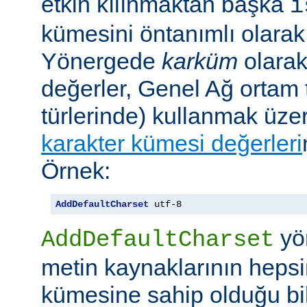
etkin kılınmaktan başka
i
kümesini öntanımlı olarak 
Yönergede
karküm
olarak 
değerler, Genel Ağ ortam 
türlerinde) kullanmak üze
karakter kümesi değerleri
Örnek:
AddDefaultCharset
 utf-8
yö
AddDefaultCharset
metin kaynaklarının hepsi
kümesine sahip olduğu bil