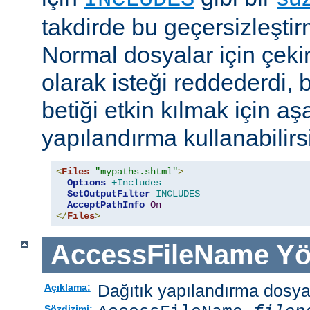
takdirde bu geçersizleştir
Normal dosyalar için çek
olarak isteği reddederdi, 
betiği etkin kılmak için aş
yapılandırma kullanabilirs
<
Files
"mypaths.shtml"
>
Options
+Includes
SetOutputFilter
INCLUDES
AcceptPathInfo
On
</
Files
>
AccessFileName
Yö
Dağıtık yapılandırma dosyası
Açıklama:
Sözdizimi: