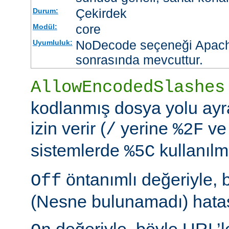
Çekirdek
Durum:
core
Modül:
NoDecode seçeneği Apache
Uyumluluk:
sonrasında mevcuttur.
AllowEncodedSlashes
kodlanmış dosya yolu ayr
izin verir (
yerine
ve
/
%2F
sistemlerde
kullanılm
%5C
öntanımlı değeriyle, 
Off
(Nesne bulunamadı) hatası
değeriyle, böyle URL’le