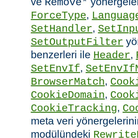
ve
yönergele
Remove*
,
ForceType
Languag
,
SetHandler
SetInp
yön
SetOutputFilter
benzerleri ile
,
Header
,
SetEnvIf
SetEnvIf
,
BrowserMatch
Cook
,
CookieDomain
Cook
,
CookieTracking
Co
meta veri yönergelerin
modülündeki
Rewrite