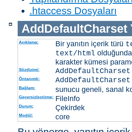
.htaccess Dosyaları
AddDefaultCharset
Bir yanıtın içerik türü
Açıklama:
t
olduğunda 
text/html
karakter kümesi paramet
AddDefaultCharset
Sözdizimi:
AddDefaultCharset
Öntanımlı:
sunucu geneli, sanal ko
Bağlam:
FileInfo
Geçersizleştirme:
Çekirdek
Durum:
core
Modül:
Bu yönerge, yanıtın içerik