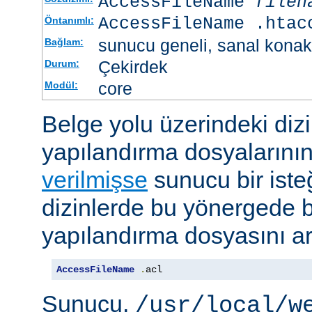
AccessFileName
filen
AccessFileName .htac
Öntanımlı:
sunucu geneli, sanal konak
Bağlam:
Çekirdek
Durum:
core
Modül:
Belge yolu üzerindeki dizi
yapılandırma dosyalarını
verilmişse
sunucu bir iste
dizinlerde bu yönergede be
yapılandırma dosyasını ar
AccessFileName
.
acl
Sunucu,
/usr/local/w