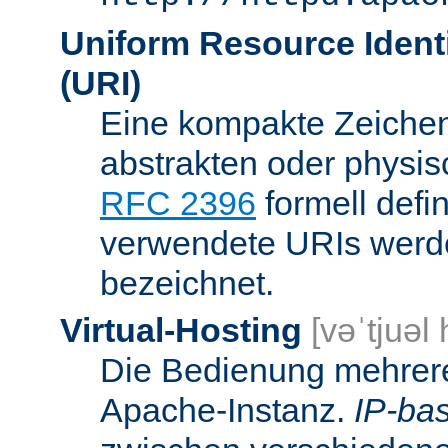
Uniform Resource Identi
(URI)
Eine kompakte Zeichenf
abstrakten oder physis
RFC 2396
formell defi
verwendete URIs werde
bezeichnet.
Virtual-Hosting
[vəˈtjuəl
Die Bedienung mehrere
Apache-Instanz.
IP-bas