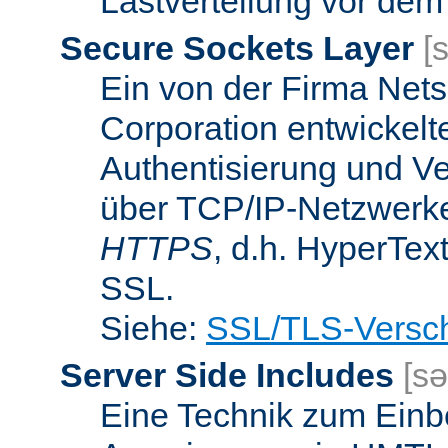
Lastverteilung vor dem
Secure Sockets Layer
[
Ein von der Firma Ne
Corporation entwickelt
Authentisierung und V
über TCP/IP-Netzwerke.
HTTPS
, d.h. HyperTex
SSL.
Siehe:
SSL/TLS-Versch
Server Side Includes
[sə
Eine Technik zum Einb