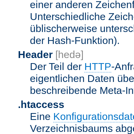
einer anderen Zeichenf
Unterschiedliche Zeic
üblischerweise unters
der Hash-Funktion).
Header
[hedə]
Der Teil der
HTTP
-Anf
eigentlichen Daten über
beschreibende Meta-Inf
.htaccess
Eine
Konfigurationsdat
Verzeichnisbaums abge