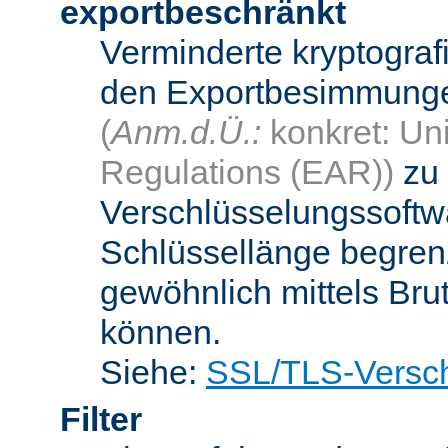
exportbeschränkt
Verminderte kryptograf
den Exportbesimmungen
(
Anm.d.Ü.:
konkret: Uni
Regulations (EAR))
zu 
Verschlüsselungssoftwa
Schlüssellänge begren
gewöhnlich mittels Bru
können.
Siehe:
SSL/TLS-Versch
Filter