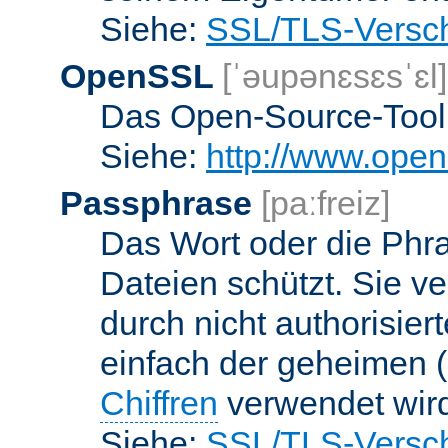
Siehe:
SSL/TLS-Versch
OpenSSL
[ˈəupənɛsɛsˈɛl]
Das Open-Source-Toolk
Siehe:
http://www.open
Passphrase
[paːfreiz]
Das Wort oder die Phra
Dateien schützt. Sie v
durch nicht authorisier
einfach der geheimen (
Chiffren
verwendet wir
Siehe:
SSL/TLS-Versch