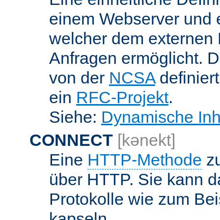
einem Webserver und 
welcher dem externen
Anfragen ermöglicht. Di
von der
NCSA
definier
ein
RFC-Projekt
.
Siehe:
Dynamische Inh
CONNECT
[kənekt]
Eine
HTTP-Methode
zu
über HTTP. Sie kann d
Protokolle wie zum Bei
kapseln.