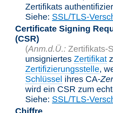
Zertifikats authentifizier
Siehe:
SSL/TLS-Versch
Certificate Signing Req
(CSR)
(
Anm.d.Ü.:
Zertifikats-
unsigniertes
Zertifikat
z
Zertifizierungsstelle
, w
Schlüssel
ihres CA-
Zer
wird ein CSR zum echte
Siehe:
SSL/TLS-Versch
Chiffre