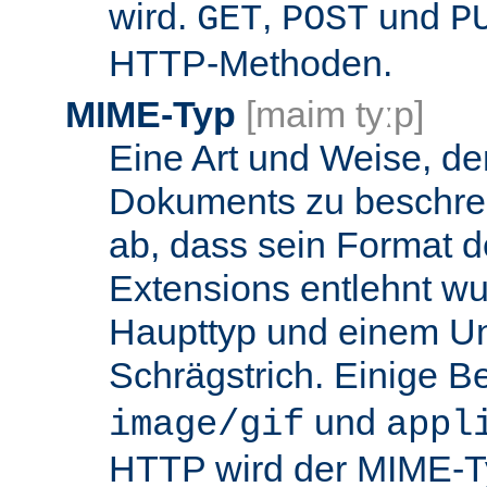
wird.
,
und
GET
POST
P
HTTP-Methoden.
MIME-Typ
[maim tyːp]
Eine Art und Weise, de
Dokuments zu beschrei
ab, dass sein Format d
Extensions entlehnt wu
Haupttyp und einem Unt
Schrägstrich. Einige B
und
image/gif
appl
HTTP wird der MIME-T