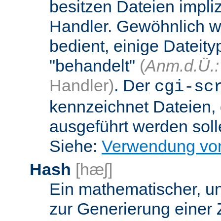
besitzen Dateien impli
Handler. Gewöhnlich w
bedient, einige Dateit
"behandelt"
(
Anm.d.Ü.:
Handler)
. Der
cgi-sc
kennzeichnet Dateien, 
ausgeführt werden soll
Siehe:
Verwendung vo
Hash
[hæʃ]
Ein mathematischer, u
zur Generierung einer 